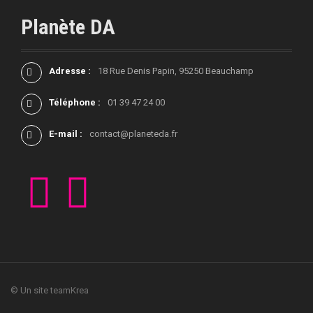
s
Planète DA
Adresse :
18 Rue Denis Papin, 95250 Beauchamp
Téléphone :
01 39 47 24 00
E-mail :
contact@planeteda.fr
F
L
a
i
c
n
e
k
b
e
o
d
o
i
k
n
© Un site teamKrea