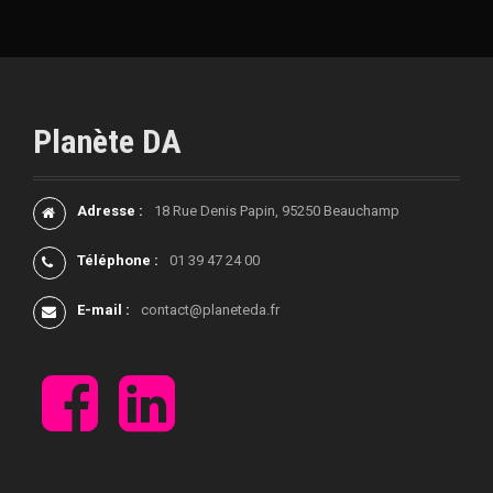
l
e
s
Planète DA
Adresse :
18 Rue Denis Papin, 95250 Beauchamp
Téléphone :
01 39 47 24 00
E-mail :
contact@planeteda.fr
F
L
a
i
c
n
e
k
b
e
o
d