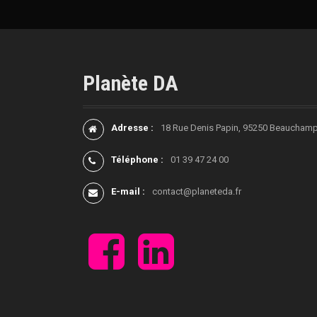
c
l
e
Planète DA
s
Adresse :
18 Rue Denis Papin, 95250 Beaucham
Téléphone :
01 39 47 24 00
E-mail :
contact@planeteda.fr
F
L
a
i
c
n
e
k
b
e
o
d