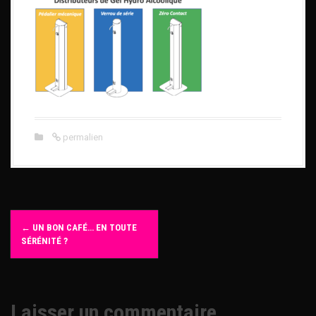
permalien
N
←
UN BON CAFÉ… EN TOUTE
SÉRÉNITÉ ?
a
v
Laisser un commentaire