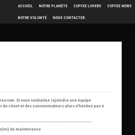
ACCUEIL
NOTRE PLANÈTE
COFFEE LOVERS
COFFEE NEWS
NOTRE VOLONTÉ
NOUS CONTACTER
ecrute. Si vous souhaitez rejoindre une équipe
on du client et des consommateurs alors n’hésitez pas à
___________________________________________________
en(ne) de maintenance