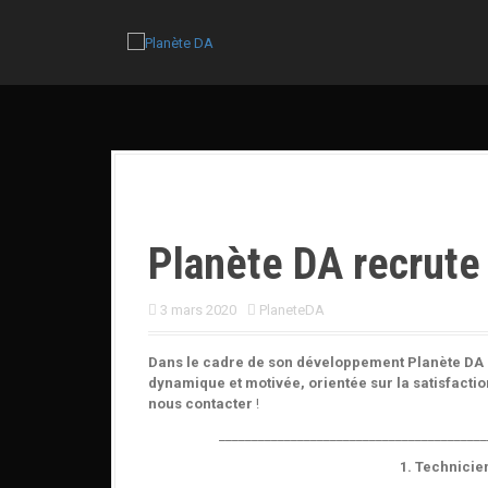
A
l
l
e
r
a
u
c
o
n
t
e
Planète DA recrute
n
u
p
3 mars 2020
PlaneteDA
r
i
n
Dans le cadre de son développement Planète DA r
c
dynamique et motivée, orientée sur la satisfacti
i
nous contacter
!
p
_________________________________________
a
l
1. Technici