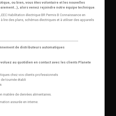
ique, ou bien, vous êtes volontaire et les nouvelles
aiement…), alors venez rejoindre notre équipe technique
.
LEEC Habilitation électrique BR Permis B Connaissance en
 à lire des plans, schémas électriques et à utiliser des appareils
___________________________________________________
onnement de distributeurs automatiques
évoluez au quotidien en contact avec les clients Planete
tiques chez vos clients professionnels
 de tournée établi
rs
en matière de denrées alimentaires.
mation assurée en interne.