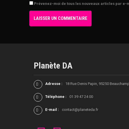
Prévenez-moi de tous les nouveaux articles par e-m
c
l
e
s
Planète DA
Adresse :
18 Rue Denis Papin, 95250 Beaucham
Téléphone :
01 39 47 24 00
E-mail :
contact@planeteda.fr
F
L