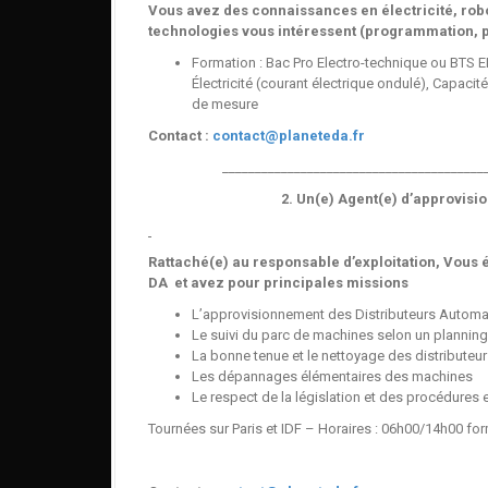
Vous avez des connaissances en électricité, robot
technologies vous intéressent (programmation, p
Formation : Bac Pro Electro-technique ou BTS E
Électricité (courant électrique ondulé), Capacité
de mesure
Contact :
contact@planeteda.fr
________________________________________
2. Un(e) Agent(e) d’approvisi
Rattaché(e) au responsable d’exploitation, Vous 
DA et avez pour principales missions
L’approvisionnement des Distributeurs Automa
Le suivi du parc de machines selon un planning
La bonne tenue et le nettoyage des distributeu
Les dépannages élémentaires des machines
Le respect de la législation et des procédures 
Tournées sur Paris et IDF – Horaires : 06h00/14h00 for